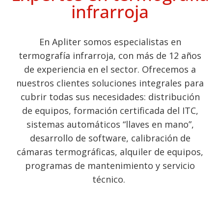
Conoce la marca que está revolucionando el mercado
infrarroja
termografico
Ver catálogo HIKMICRO
En Apliter somos especialistas en
termografía infrarroja, con más de 12 años
de experiencia en el sector. Ofrecemos a
nuestros clientes soluciones integrales para
cubrir todas sus necesidades: distribución
de equipos, formación certificada del ITC,
sistemas automáticos “llaves en mano”,
desarrollo de software, calibración de
cámaras termográficas, alquiler de equipos,
programas de mantenimiento y servicio
técnico.