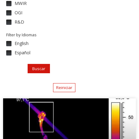
MWIR
OGI
R&D
Filter by Idiomas
English
Español
Buscar
Reiniciar