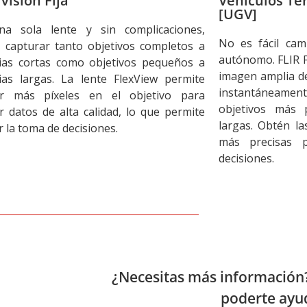
visión Fija
Vehículos Te
[UGV]
a sola lente y sin complicaciones,
No es fácil cam
 capturar tanto objetivos completos a
autónomo. FLIR F
cias cortas como objetivos pequeños a
imagen amplia de
cias largas. La lente FlexView permite
instantáneament
r más píxeles en el objetivo para
objetivos más 
r datos de alta calidad, lo que permite
largas. Obtén l
 la toma de decisiones.
más precisas 
decisiones.
¿Necesitas más información
poderte ayu