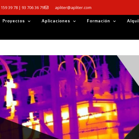
 159 39 78 | 93 706 36 79
apliter@apliter.com
Proyectos
Aplicaciones
Formación
Alqui