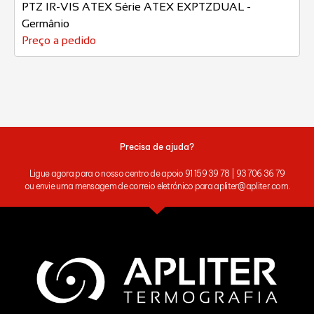
PTZ IR-VIS ATEX Série ATEX EXPTZDUAL -
Germânio
Preço a pedido
Precisa de ajuda?
Ligue agora para o nosso centro de apoio 91 159 39 78 | 93 706 36 79
ou envie uma mensagem de correio eletrónico para apliter@apliter.com.