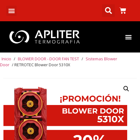
Inicio
/
BLOWER DOOR - DOOR FAN TEST
/
Sistemas Blower
Door
/ RETROTEC Blower Door 5310X
PROMO