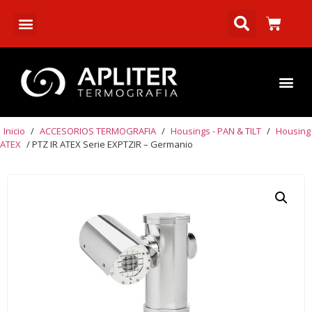
Inicio
/
ACCESORIOS TERMOGRAFIA
/
Housings - PAN & TILT
/
Housing
ATEX
/ PTZ IR ATEX Serie EXPTZIR – Germanio