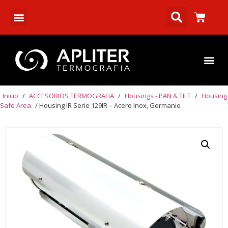
Inicio
/
ACCESORIOS TERMOGRAFIA
/
Housings - PAN & TILT
/
Housing
Safe Area
/ Housing IR Serie 129IR – Acero Inox, Germanio