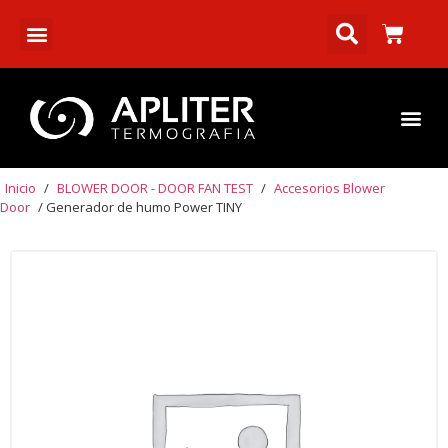
Inicio
/
BLOWER DOOR - DOOR FAN TEST
/
Accesorios Blower
Door
/ Generador de humo Power TINY