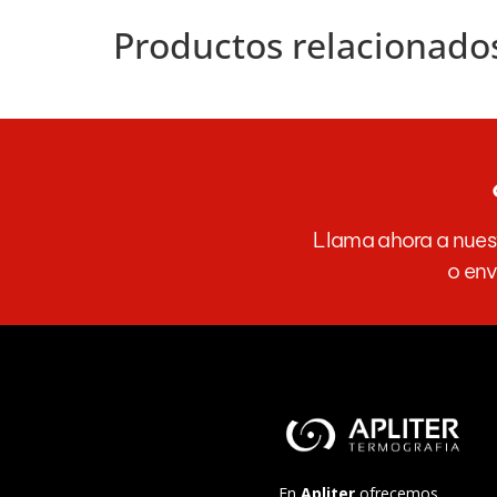
Productos relacionado
Llama ahora a nuest
o env
En
Apliter
ofrecemos