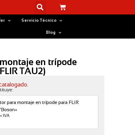
ler
Servicio Técnico
Blog
montaje en trípode
 FLIR TAU2)
catalogado.
tituye:
tor para montaje en trípode para FLIR
/Boson+
€
+ IVA