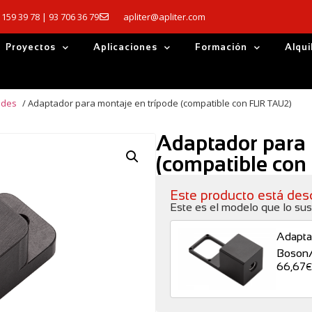
 159 39 78 | 93 706 36 79
apliter@apliter.com
Proyectos
Aplicaciones
Formación
Alqui
odes
/ Adaptador para montaje en trípode (compatible con FLIR TAU2)
Adaptador para 
(compatible con
Este producto está des
Este es el modelo que lo sus
Adapta
Boson
66,67