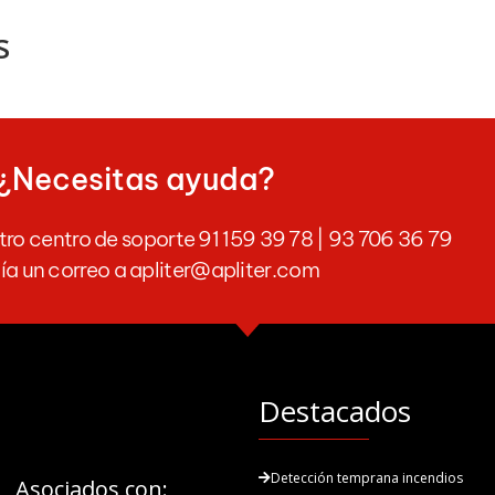
s
¿Necesitas ayuda?
ro centro de soporte 91 159 39 78 | 93 706 36 79
ía un correo a apliter@apliter.com
Destacados
Detección temprana incendios
Asociados con: