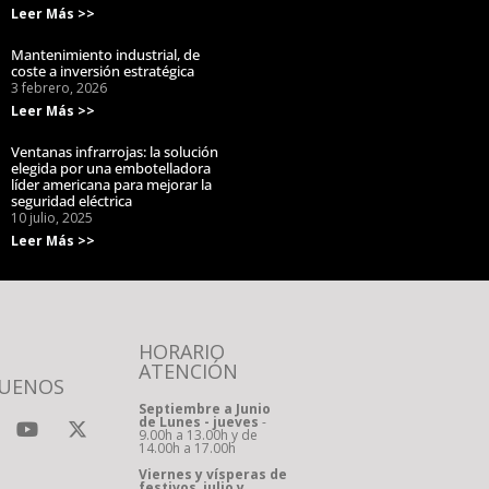
Leer Más >>
Mantenimiento industrial, de
coste a inversión estratégica
3 febrero, 2026
Leer Más >>
Ventanas infrarrojas: la solución
elegida por una embotelladora
líder americana para mejorar la
seguridad eléctrica
10 julio, 2025
Leer Más >>
HORARIO
ATENCIÓN
GUENOS
Septiembre a Junio
de Lunes - jueves
-
9.00h a 13.00h y de
14.00h a 17.00h
Viernes y vísperas de
festivos, julio y