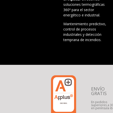
soluciones termográficas
360º para el sector
energético e industrial.
Mantenimiento predictivo,
control de procesos
industriales y detección
temprana de incendios.
ENVÍO
GRATIS
En pedidos
superiores a 3
en península ib