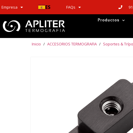
ES
91
Empresa
FAQs
Productos
Inicio
/
ACCESORIOS TERMOGRAFIA
/
Soportes & Tríp