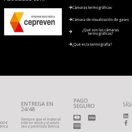
Cámaras termográficas
Cámara de visualización de gases
¿Qué son las cámaras
termográficas?
¿Qué es la termografía?
PAGO
ENTREGA EN
SÍ
SEGURO
24/48
Siempre que el material
000 €
esté en stock y el envío
érica
sea a península ibérica