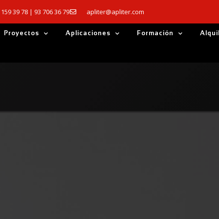
 159 39 78 | 93 706 36 79
apliter@apliter.com
Proyectos
Aplicaciones
Formación
Alqui