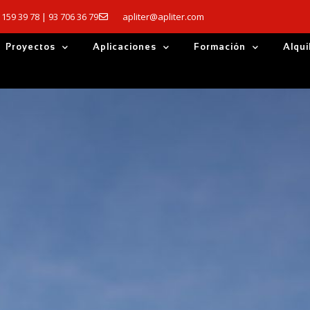
 159 39 78 | 93 706 36 79
apliter@apliter.com
Proyectos
Aplicaciones
Formación
Alqui