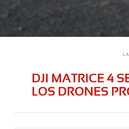
L
DJI MATRICE 4 S
LOS DRONES PR