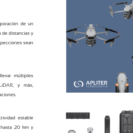
poración de un
 de distancias y
nspecciones sean
levar múltiples
 LiDAR, y más,
caciones.
ividad estable
e hasta 20 km y