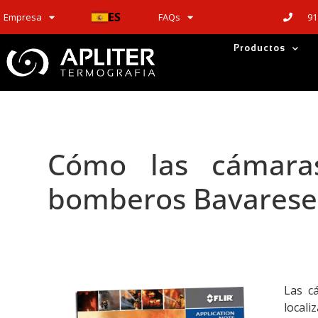
ES
91
Empresa
FAQs
Productos
Cómo las cámaras
bomberos Bavareses 
Las c
locali