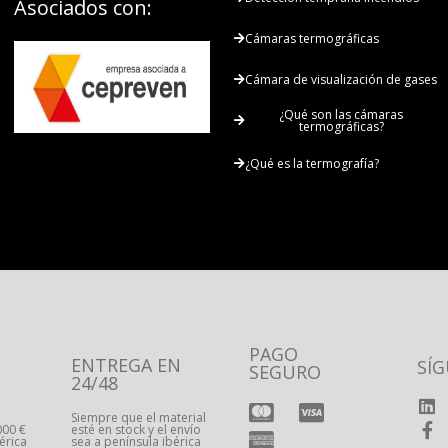
Asociados con:
Cámaras termográficas
Cámara de visualización de gases
¿Qué son las cámaras
termográficas?
¿Qué es la termografía?
PAGO
ENTREGA EN
SÍ
SEGURO
24/48
Siempre que el material
000 €
esté en stock y el envío
érica
sea a península ibérica