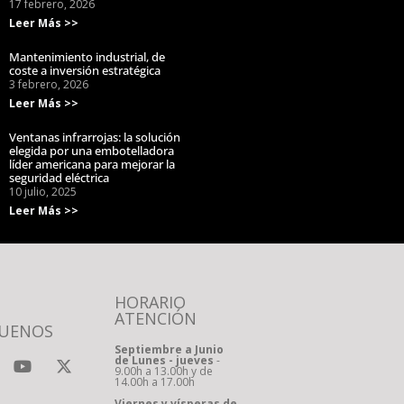
17 febrero, 2026
Leer Más >>
Mantenimiento industrial, de
coste a inversión estratégica
3 febrero, 2026
Leer Más >>
Ventanas infrarrojas: la solución
elegida por una embotelladora
líder americana para mejorar la
seguridad eléctrica
10 julio, 2025
Leer Más >>
HORARIO
ATENCIÓN
GUENOS
Septiembre a Junio
de Lunes - jueves
-
9.00h a 13.00h y de
14.00h a 17.00h
Viernes y vísperas de