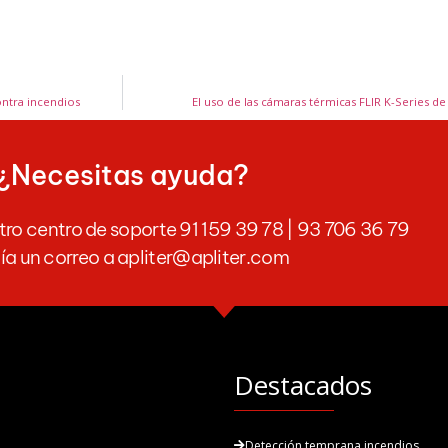
ntra incendios
El uso de las cámaras térmicas FLIR K-Series 
¿Necesitas ayuda?
ro centro de soporte 91 159 39 78 | 93 706 36 79
ía un correo a apliter@apliter.com
Destacados
Detección temprana incendios