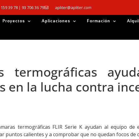
 159 39 78 | 93 706 36 79
apliter@apliter.com
Proyectos
Aplicaciones
Formación
Alqui
 termográficas ayud
en la lucha contra inc
ámaras termográficas FLIR Serie K ayudan al equipo de e
zar puntos calientes y a comprobar que no quedan focos de c