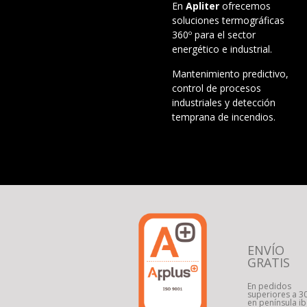
En
Apliter
ofrecemos
soluciones termográficas
360º para el sector
energético e industrial.
Mantenimiento predictivo,
control de procesos
industriales y detección
temprana de incendios.
ENVÍO
GRATIS
En pedidos
superiores a 3
en península ib