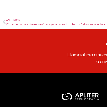
ANTERIOR
Cómo las cámaras termográficas ayudan a los bomberos Belgas en la lucha co
Llama ahora a nuest
o env