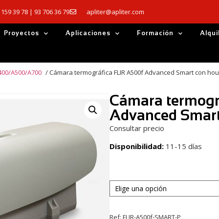
 159 39 78 | 93 706 36 79
apliter@apliter.com
Proyectos
Aplicaciones
Formación
Alqui
A400/A500/A700
/ Cámara termográfica FLIR A500f Advanced Smart con hou
Cámara termogr
Advanced Smart
Consultar precio
Disponibilidad:
11-15 días
Ref:
FLIR-A500f-SMART-P