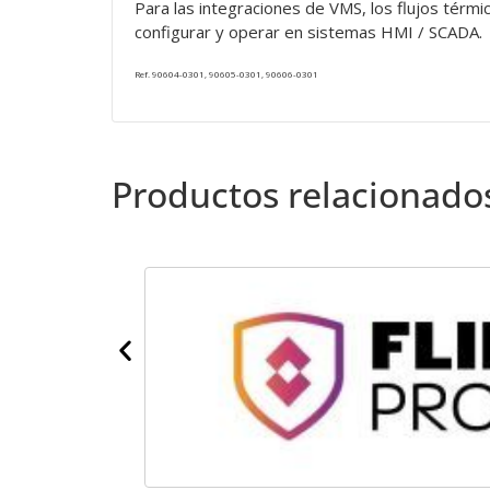
Para las integraciones de VMS, los flujos térm
configurar y operar en sistemas HMI / SCADA.
Ref. 90604-0301, 90605-0301, 90606-0301
Productos relacionado