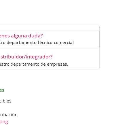
enes alguna duda?
tro departamento técnico-comercial
istribuidor/integrador?
uestro departamento de empresas.
es
cibles
robación
ting