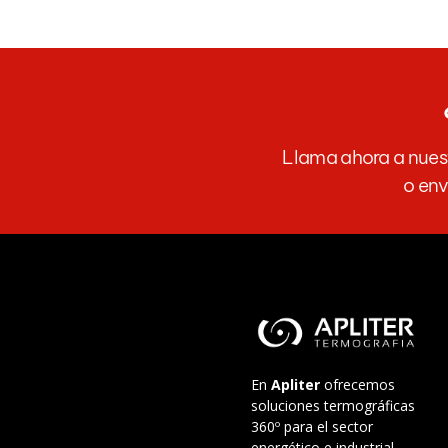
Llama ahora a nuest
o env
En
Apliter
ofrecemos
soluciones termográficas
360º para el sector
energético e industrial.