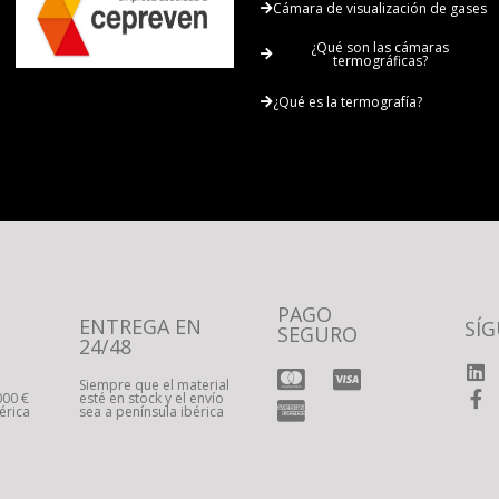
Cámara de visualización de gases
¿Qué son las cámaras
termográficas?
¿Qué es la termografía?
PAGO
ENTREGA EN
SÍ
SEGURO
24/48
Siempre que el material
000 €
esté en stock y el envío
érica
sea a península ibérica