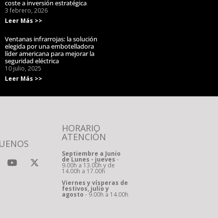
coste a inversión estratégica
3 febrero, 2026
Leer Más >>
Ventanas infrarrojas: la solución
elegida por una embotelladora
líder americana para mejorar la
seguridad eléctrica
10 julio, 2025
Leer Más >>
HORARIO
ATENCIÓN
GUENOS
Septiembre a Junio
de Lunes - jueves
-
9.00h a 13.00h y de
14.00h a 17.00h
Viernes y vísperas de
festivos, julio y
agosto
- 9.00h a 14.00h