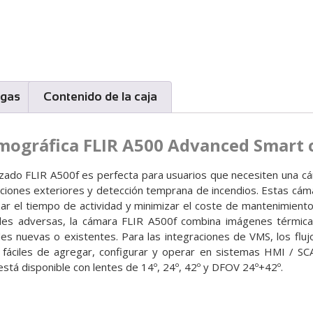
rgas
Contenido de la caja
mográfica FLIR A500 Advanced Smart 
nzado FLIR A500f es perfecta para usuarios que necesiten una c
diciones exteriores y detección temprana de incendios. Estas c
zar el tiempo de actividad y minimizar el coste de mantenimient
les adversas, la cámara FLIR A500f combina imágenes térmica
edes nuevas o existentes. Para las integraciones de VMS, los fl
 fáciles de agregar, configurar y operar en sistemas HMI / SC
stá disponible con lentes de 14º, 24º, 42º y DFOV 24º+42º.