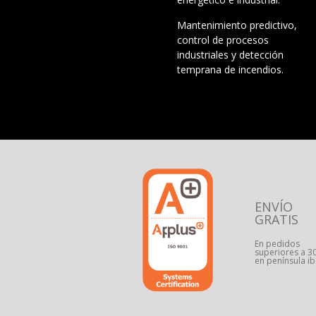
Mantenimiento predictivo,
control de procesos
industriales y detección
temprana de incendios.
ENVÍO
GRATIS
En pedidos
superiores a 3
en península ib