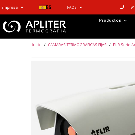
ES
91
Empresa
FAQs
Productos
Inicio
/
CAMARAS TERMOGRAFICAS FIJAS
/
FLIR Serie 