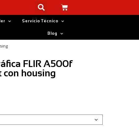
ler
Servicio Técnico
Blog
sing
áfica FLIR A500f
 con housing